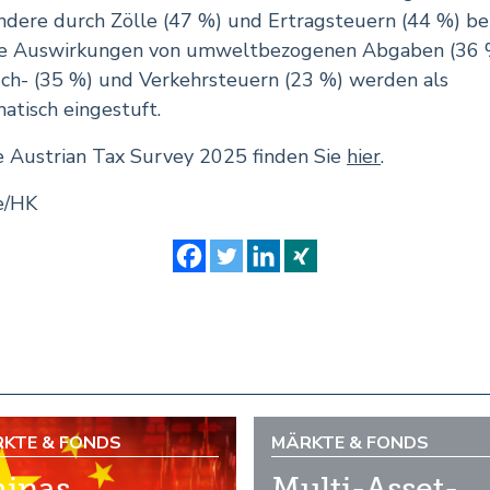
ndere durch Zölle (47 %) und Ertragsteuern (44 %) bet
ie Auswirkungen von umweltbezogenen Abgaben (36 
ch- (35 %) und Verkehrsteuern (23 %) werden als
atisch eingestuft.
e Austrian Tax Survey 2025 finden Sie
hier
.
e/HK
KTE & FONDS
MÄRKTE & FONDS
inas
Multi-Asset-