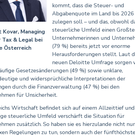
kommt, dass die Steuer- und
Abgabenquote im Land bis 2026
zulegen soll – und das, obwohl d
steuerliche Umfeld einen Großtei
t Kovar, Managing
Unternehmerinnen und Unterne
 Tax & Legal bei
(79 %) bereits jetzt vor enorme
e Österreich
Herausforderungen stellt. Laut d
neuen Deloitte Umfrage sorgen 
äufige Gesetzesänderungen (49 %) sowie unklare,
eutige und widersprüchliche Interpretationen der
gen durch die Finanzverwaltung (47 %) bei den
hmen für Unsicherheit.
eichs Wirtschaft befindet sich auf einem Allzeittief und
ige steuerliche Umfeld verschärft die Situation für
hmen zusätzlich. So haben sie es hierzulande nicht nur
en Regelungen zu tun, sondern auch der fünfthöchst