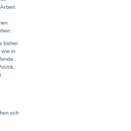
 Arbeit
hen
ehen.
e bisher
 wie in
ifende
litik,
t
hen sich