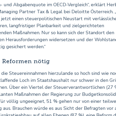
- und Abgabenquote im OECD-Vergleich“, erklärt Her
Managing Partner Tax & Legal bei Deloitte Österreich. 
 jetzt einen steuerpolitischen Neustart mit verlässlich
ren, langfristiger Planbarkeit und zielgerichteten
enden Maßnahmen. Nur so kann sich der Standort den
en Herausforderungen widersetzen und der Wohlstan
tig gesichert werden.“
 Reformen nötig
die Steuereinnahmen hierzulande so hoch sind wie noc
 klaffende Loch im Staatshaushalt nur schwer in den Gri
n. Über ein Viertel der Steuerverantwortlichen (27 
lanten Maßnahmen der Regierung zur Budgetkonsolid
ür völlig ungeeignet, 51 % gehen nur von einer teilwe
 aus. Brauchen würde es aus Sicht der Befragten vor 
ürokratieabbau auf allen Ebenen (87 %), eine Reform 