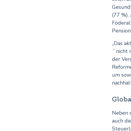
Gesundh
(77 %).
Föderal
Pension
„Das ak
´ nicht
der Ver
Reforme
um sowo
nachhal
Globa
Neben d
auch di
Steuerl