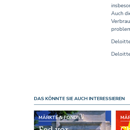
insbeso
Auch d
Verbrau
problem
Deloitt
Deloitt
DAS KÖNNTE SIE AUCH INTERESSIEREN
MÄRKTE & FONDS
MÄR
Fed vor
Ch