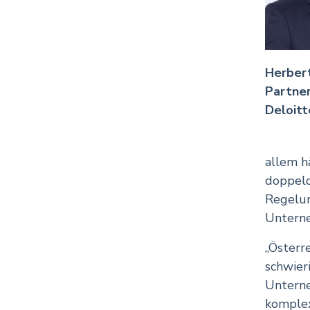
Herber
Partner
Deloitt
allem h
doppeld
Regelun
Unterne
„Österr
schwier
Unterne
komplex