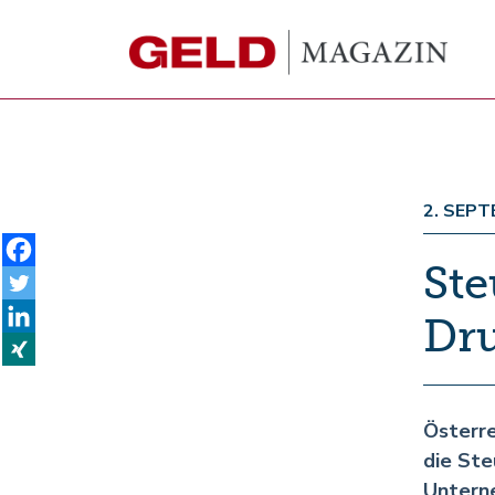
2. SEP
Ste
Dr
Österre
die Ste
Unterne