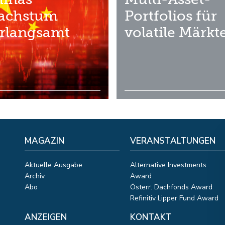
achstum
Portfolios für
rlangsamt
volatile Märkt
MAGAZIN
VERANSTALTUNGEN
Aktuelle Ausgabe
Alternative Investments
Archiv
Award
Abo
Österr. Dachfonds Award
Refinitiv Lipper Fund Award
ANZEIGEN
KONTAKT