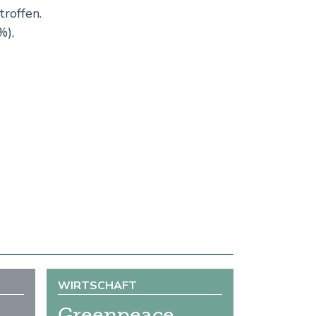
roffen.
%),
WIRTSCHAFT
Greenpeace