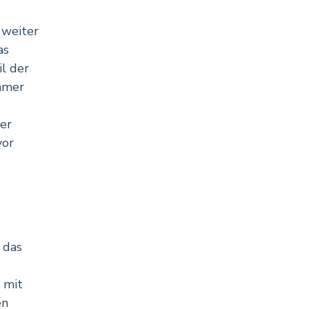
 weiter
as
l der
hmer
er
vor
 das
 mit
en