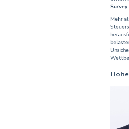
Survey 
Mehr al
Steuers
herausf
belaste
Unsiche
Wettbew
Hohe