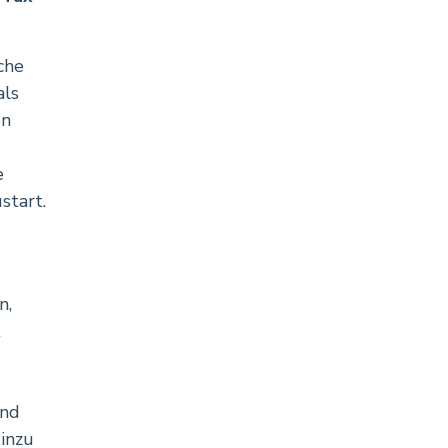
che
als
en
e
start.
n,
t
ind
Hinzu