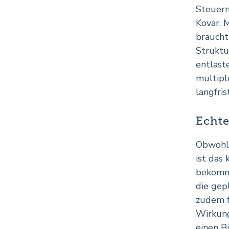
Steuern
Kovar, 
braucht
Struktu
entlast
multipl
langfris
Echte
Obwohl 
ist das
bekomme
die gep
zudem f
Wirkung
einen B