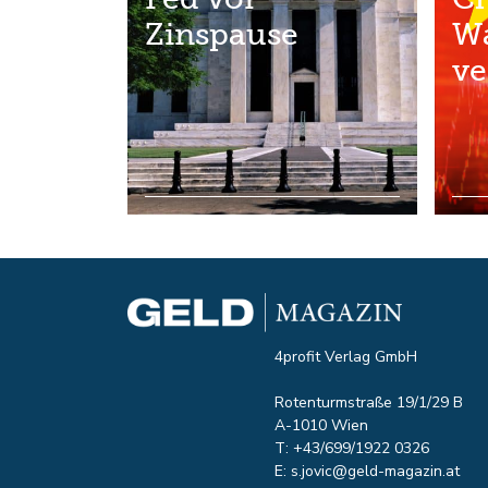
Zinspause
W
ve
4profit Verlag GmbH
Rotenturmstraße 19/1/29 B
A-1010 Wien
T: +43/699/1922 0326
E:
s.jovic@geld-magazin.at