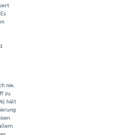
bert
„Es
en
d
h nie,
ff zu
%) hält
ierung
isen
allem
des