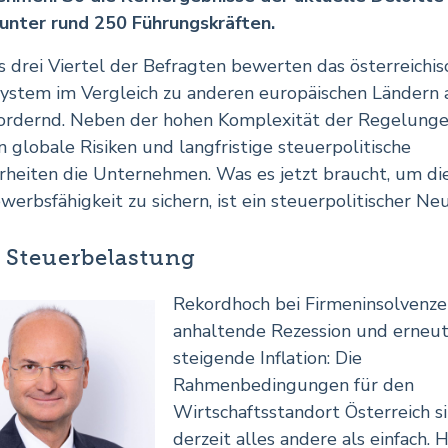
unter rund 250 Führungskräften.
s drei Viertel der Befragten bewerten das österreichis
ystem im Vergleich zu anderen europäischen Ländern 
ordernd. Neben der hohen Komplexität der Regelung
n globale Risiken und langfristige steuerpolitische
rheiten die Unternehmen. Was es jetzt braucht, um di
erbsfähigkeit zu sichern, ist ein steuerpolitischer Neu
 Steuerbelastung
Rekordhoch bei Firmeninsolvenze
anhaltende Rezession und erneu
steigende Inflation: Die
Rahmenbedingungen für den
Wirtschaftsstandort Österreich s
derzeit alles andere als einfach. 