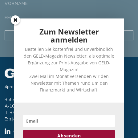
Zum Newsletter
anmelden
Bestellen Sie kostenfrei und unverbindlich
den GELD-Magazin Newsletter, als optimale
Ergänzung zur Print-Ausgabe von GELD-
Magazin!
Zwei Mal im Monat versenden wir den
Newsletter mit Themen rund um den
4profit Verlag GmbH
Finanzmarkt und Wirtschaft.
Rotenturmstraße 19/1/29 B
A-1010 Wien
T: +43/699/1922 0326
E:
s.jovic@geld-magazin.at
Absenden