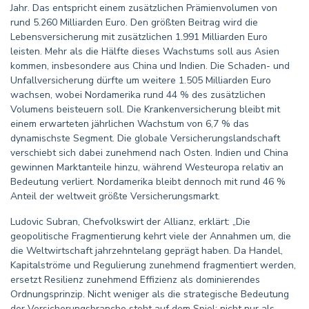
Jahr. Das entspricht einem zusätzlichen Prämienvolumen von
rund 5.260 Milliarden Euro. Den größten Beitrag wird die
Lebensversicherung mit zusätzlichen 1.991 Milliarden Euro
leisten. Mehr als die Hälfte dieses Wachstums soll aus Asien
kommen, insbesondere aus China und Indien. Die Schaden- und
Unfallversicherung dürfte um weitere 1.505 Milliarden Euro
wachsen, wobei Nordamerika rund 44 % des zusätzlichen
Volumens beisteuern soll. Die Krankenversicherung bleibt mit
einem erwarteten jährlichen Wachstum von 6,7 % das
dynamischste Segment. Die globale Versicherungslandschaft
verschiebt sich dabei zunehmend nach Osten. Indien und China
gewinnen Marktanteile hinzu, während Westeuropa relativ an
Bedeutung verliert. Nordamerika bleibt dennoch mit rund 46 %
Anteil der weltweit größte Versicherungsmarkt.
Ludovic Subran, Chefvolkswirt der Allianz, erklärt: „Die
geopolitische Fragmentierung kehrt viele der Annahmen um, die
die Weltwirtschaft jahrzehntelang geprägt haben. Da Handel,
Kapitalströme und Regulierung zunehmend fragmentiert werden,
ersetzt Resilienz zunehmend Effizienz als dominierendes
Ordnungsprinzip. Nicht weniger als die strategische Bedeutung
der Versicherungsbranche steht auf dem Spiel: nicht nur als