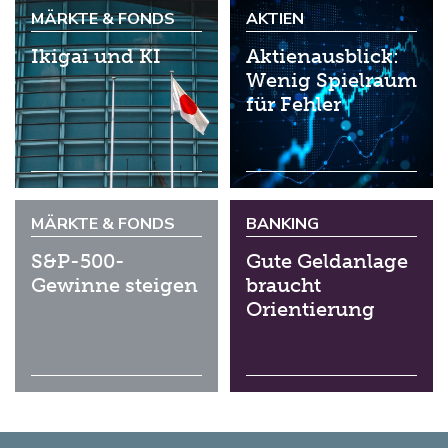
MÄRKTE & FONDS
AKTIEN
Ikigai und KI
Aktienausblick:
Wenig Spielraum
für Fehler
MÄRKTE & FONDS
BANKING
S&P-500-
Gute Geldanlage
Gewinne steigen
braucht
Orientierung