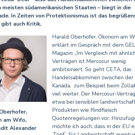
 meisten südamerikanischen Staaten – biegt in die
ade. In Zeiten von Protektionismus ist das begrüßen
gibt auch Kritik.
Harald Oberhofer, Ökonom am W
erklärt im Gespräch mit dem GE
Magazin: „Im Vergleich mit ähnlic
Verträgen ist Mercosur wenig
ambitioniert. So geht CETA, das
Handelsabkommen zwischen der
Kanada, zum Beispiel beim Zoll
viel weiter. Der Mercosur-Vertrag
etwa bei sensiblen landwirtschaf
Produkten wie Rindfleisch
Oberhofer,
Quotenregelungen vor. Hinzufüg
 am Wifo,
möchte ich auch, dass in der EU e
edit Alexander
,Topf` für Landwirtschaft eventu