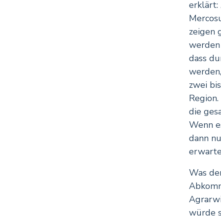
erklärt
Mercosu
zeigen 
werden 
dass du
werden,
zwei bi
Region.
die ges
Wenn es
dann nu
erwarte
Was der
Abkomme
Agrarwir
würde s