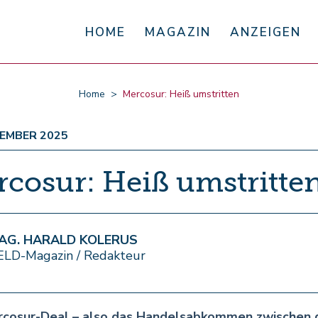
HOME
MAGAZIN
ANZEIGEN
Home
Mercosur: Heiß umstritten
VEMBER 2025
cosur: Heiß umstritte
AG. HARALD KOLERUS
ELD-Magazin / Redakteur
rcosur-Deal – also das Handelsabkommen zwischen 