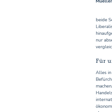
Muelle
beide S
Liberal
hinaufg
nur abs
verglei
Für 
Alles i
Befürch
machen.
Handels
interna
ökonomi