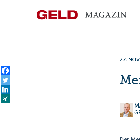
27. NO
Mer
M
G
Der Me