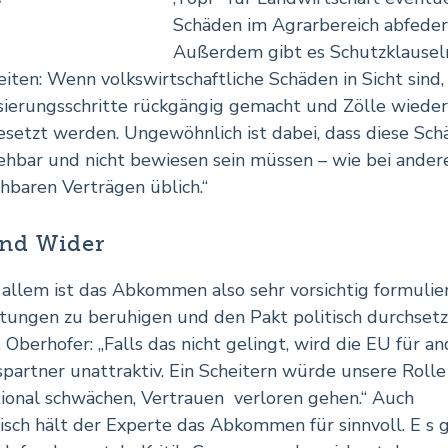
r
Schäden im Agrarbereich abfedern
Außerdem gibt es Schutzklausel
eiten: Wenn volkswirtschaftliche Schäden in Sicht sind
isierungsschritte rückgängig gemacht und Zölle wieder
esetzt werden. Ungewöhnlich ist dabei, dass diese Sc
ehbar und nicht bewiesen sein müssen – wie bei ander
chbaren Verträgen üblich.“
und Wider
n allem ist das Abkommen also sehr vorsichtig formulie
tungen zu beruhigen und den Pakt politisch durchsetz
 Oberhofer: „Falls das nicht gelingt, wird die EU für a
partner unattraktiv. Ein Scheitern würde unsere Rolle
tional schwächen, Vertrauen verloren gehen.“ Auch
sch hält der Experte das Abkommen für sinnvoll. E s g