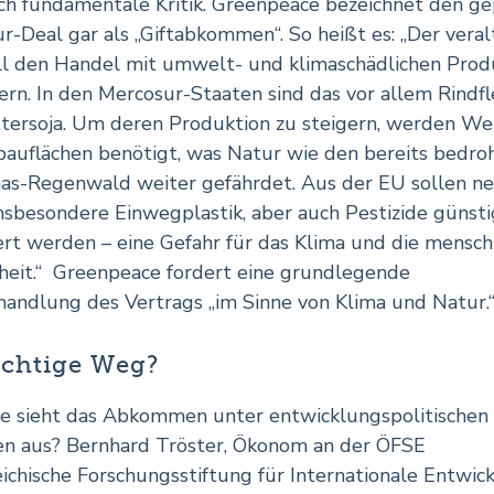
ch fundamentale Kritik. Greenpeace bezeichnet den g
r-Deal gar als „Giftabkommen“. So heißt es: „Der veral
ll den Handel mit umwelt- und klimaschädlichen Pro
tern. In den Mercosur-Staaten sind das vor allem Rindfl
tersoja. Um deren Produktion zu steigern, werden We
auflächen benötigt, was Natur wie den bereits bedro
s-Regenwald weiter gefährdet. Aus der EU sollen n
nsbesondere Einwegplastik, aber auch Pestizide günsti
ert werden – eine Gefahr für das Klima und die mensch
eit.“ Greenpeace fordert eine grundlegende
andlung des Vertrags „im Sinne von Klima und Natur.
ichtige Weg?
e sieht das Abkommen unter entwicklungspolitischen
n aus? Bernhard Tröster, Ökonom an der ÖFSE
eichische Forschungsstiftung für Internationale Entwic