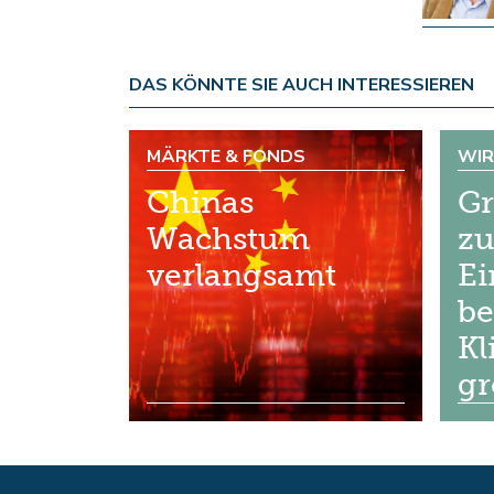
DAS KÖNNTE SIE AUCH INTERESSIEREN
MÄRKTE & FONDS
WI
Chinas
Gr
Wachstum
zu
verlangsamt
Ei
b
Kl
gr