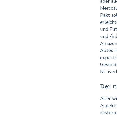
aber au
Mercosu
Pakt so
erleich
und Fut
und Anb
Amazona
Autos i
exporti
Gesundh
Neuverh
Der r
Aber wi
Aspekte
(Österr