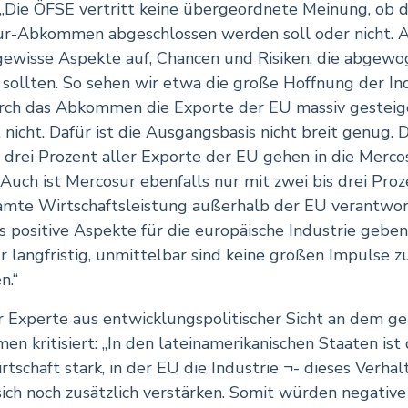
: „Die ÖFSE vertritt keine übergeordnete Meinung, ob 
r-Abkommen abgeschlossen werden soll oder nicht. A
gewisse Aspekte auf, Chancen und Risiken, die abgew
sollten. So sehen wir etwa die große Hoffnung der Ind
rch das Abkommen die Exporte der EU massiv gesteig
 nicht. Dafür ist die Ausgangsbasis nicht breit genug. 
s drei Prozent aller Exporte der EU gehen in die Merco
 Auch ist Mercosur ebenfalls nur mit zwei bis drei Proz
amte Wirtschaftsleistung außerhalb der EU verantwort
 positive Aspekte für die europäische Industrie geben 
r langfristig, unmittelbar sind keine großen Impulse z
n.“
 Experte aus entwicklungspolitischer Sicht an dem g
n kritisiert: „In den lateinamerikanischen Staaten ist 
tschaft stark, in der EU die Industrie ¬- dieses Verhäl
ich noch zusätzlich verstärken. Somit würden negativ