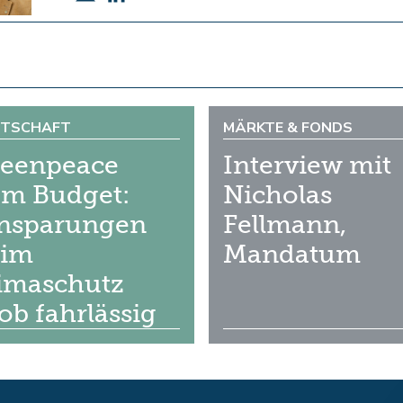
RTSCHAFT
MÄRKTE & FONDS
eenpeace
Interview mit
m Budget:
Nicholas
nsparungen
Fellmann,
eim
Mandatum
imaschutz
ob fahrlässig