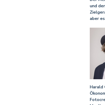
und den
Zielger
aber es 
Harald 
Ökonom
Fotocr