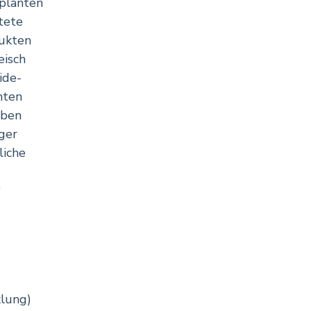
eplanten
tete
dukten
eisch
ide-
hten
eben
ger
liche
“
klung)