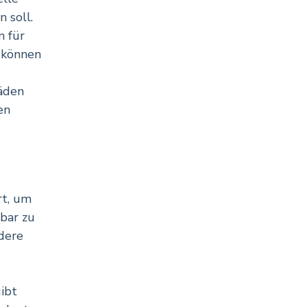
 soll.
n für
, können
häden
en
rt, um
bar zu
ndere
ibt