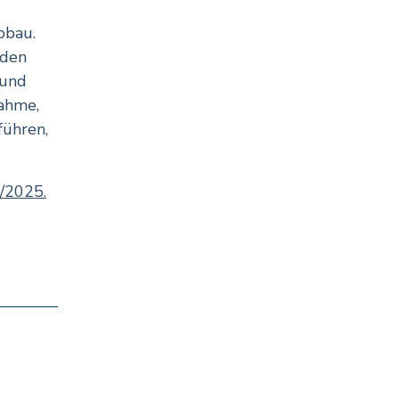
bbau.
 den
 und
nahme,
führen,
/2025.