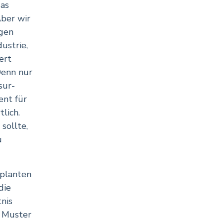
das
ber wir
ogen
ustrie,
ert
Denn nur
sur-
ent für
lich.
sollte,
u
eplanten
die
tnis
e Muster