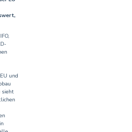
swert,
IFO,
LD-
hen
 EU und
abbau
 sieht
tlichen
en
in
elle