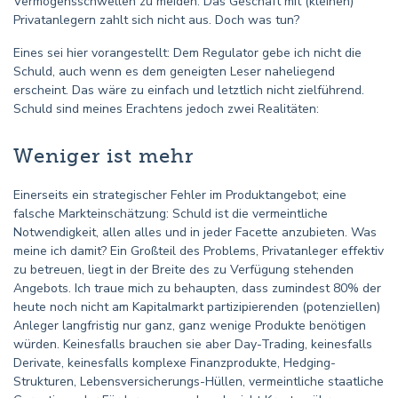
Vermögensschwellen zu meiden. Das Geschäft mit (kleinen)
Privatanlegern zahlt sich nicht aus. Doch was tun?
Eines sei hier vorangestellt: Dem Regulator gebe ich nicht die
Schuld, auch wenn es dem geneigten Leser naheliegend
erscheint. Das wäre zu einfach und letztlich nicht zielführend.
Schuld sind meines Erachtens jedoch zwei Realitäten:
Weniger ist mehr
Einerseits ein strategischer Fehler im Produktangebot; eine
falsche Markteinschätzung: Schuld ist die vermeintliche
Notwendigkeit, allen alles und in jeder Facette anzubieten. Was
meine ich damit? Ein Großteil des Problems, Privatanleger effektiv
zu betreuen, liegt in der Breite des zu Verfügung stehenden
Angebots. Ich traue mich zu behaupten, dass zumindest 80% der
heute noch nicht am Kapitalmarkt partizipierenden (potenziellen)
Anleger langfristig nur ganz, ganz wenige Produkte benötigen
würden. Keinesfalls brauchen sie aber Day-Trading, keinesfalls
Derivate, keinesfalls komplexe Finanzprodukte, Hedging-
Strukturen, Lebensversicherungs-Hüllen, vermeintliche staatliche