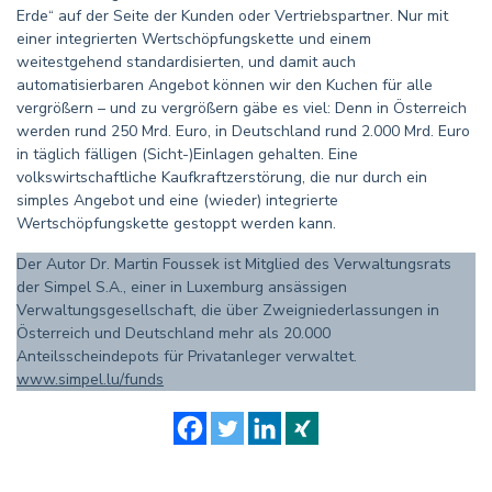
Erde“ auf der Seite der Kunden oder Vertriebspartner. Nur mit
einer integrierten Wertschöpfungskette und einem
weitestgehend standardisierten, und damit auch
automatisierbaren Angebot können wir den Kuchen für alle
vergrößern – und zu vergrößern gäbe es viel: Denn in Österreich
werden rund 250 Mrd. Euro, in Deutschland rund 2.000 Mrd. Euro
in täglich fälligen (Sicht-)Einlagen gehalten. Eine
volkswirtschaftliche Kaufkraftzerstörung, die nur durch ein
simples Angebot und eine (wieder) integrierte
Wertschöpfungskette gestoppt werden kann.
Der Autor Dr. Martin Foussek ist Mitglied des Verwaltungsrats
der Simpel S.A., einer in Luxemburg ansässigen
Verwaltungsgesellschaft, die über Zweigniederlassungen in
Österreich und Deutschland mehr als 20.000
Anteilsscheindepots für Privatanleger verwaltet.
www.simpel.lu/funds