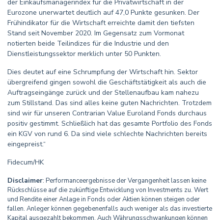
der Einkaufsmanagerindex für die Privatwirtschaft in der
Eurozone unerwartet deutlich auf 47,0 Punkte gesunken. Der
Frühindikator für die Wirtschaft erreichte damit den tiefsten
Stand seit November 2020. Im Gegensatz zum Vormonat
notierten beide Teilindizes für die Industrie und den
Dienstleistungssektor merklich unter 50 Punkten.
Dies deutet auf eine Schrumpfung der Wirtschaft hin. Sektor
übergreifend gingen sowohl die Geschäftstätigkeit als auch die
Auftragseingänge zurück und der Stellenaufbau kam nahezu
zum Stillstand. Das sind alles keine guten Nachrichten. Trotzdem
sind wir für unseren Contrarian Value Euroland Fonds durchaus
positiv gestimmt. Schließlich hat das gesamte Portfolio des Fonds
ein KGV von rund 6. Da sind viele schlechte Nachrichten bereits
eingepreist.“
Fidecum/HK
Disclaimer
: Performanceergebnisse der Vergangenheit lassen keine
Rückschlüsse auf die zukünftige Entwicklung von Investments zu. Wert
und Rendite einer Anlage in Fonds oder Aktien können steigen oder
fallen. Anleger können gegebenenfalls auch weniger als das investierte
Kapital ausgezahlt bekommen. Auch Währungsschwankungen können