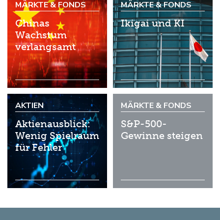
MÄRKTE & FONDS
MÄRKTE & FONDS
Chinas
Ikigai und KI
Wachstum
verlangsamt
AKTIEN
MÄRKTE & FONDS
Aktienausblick:
S&P-500-
Wenig Spielraum
Gewinne steigen
für Fehler